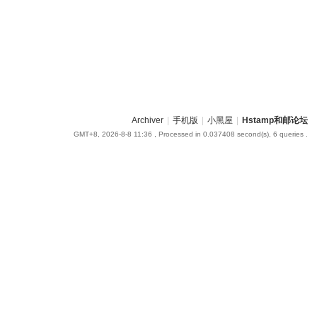
Archiver
|
手机版
|
小黑屋
|
Hstamp和邮论坛
GMT+8, 2026-8-8 11:36
, Processed in 0.037408 second(s), 6 queries .