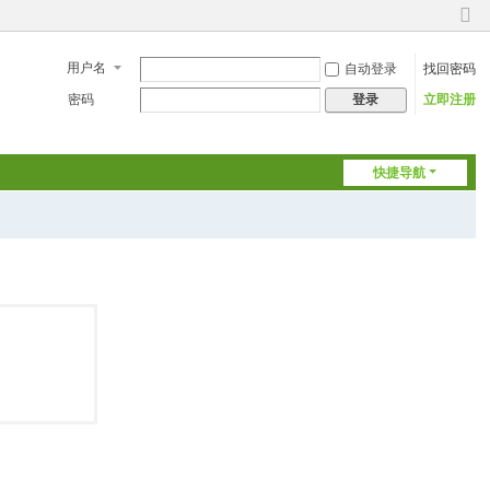
切
换
用户名
自动登录
找回密码
到
窄
密码
立即注册
登录
版
快捷导航