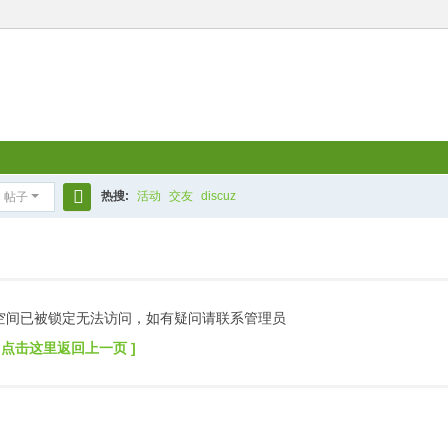
热搜:
活动
交友
discuz
帖子
搜
索
空间已被锁定无法访问，如有疑问请联系管理员
[ 点击这里返回上一页 ]